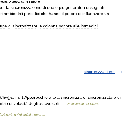
nismo
sincronizzatore
per
la
sincronizzazione
di
due
o
più
generatori
di
segnali
ri
ambientali
periodici
che
hanno
il
potere
di
influenzare
un
cupa
di
sincronizzare
la
colonna
sonora
alle
immagini
sincronizzazione
{/hw}}s. m. 1 Apparecchio atto a sincronizzare: sincronizzatore di
ambio di velocità degli autoveicoli …
Enciclopedia di italiano
Dizionario dei sinonimi e contrari