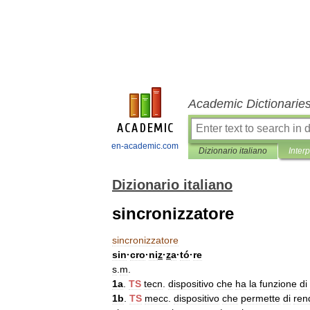
Academic Dictionarie
en-academic.com
Dizionario italiano
Inter
Dizionario italiano
sincronizzatore
sincronizzatore
sin
·
cro
·
ni
z
·
z
a
·
tó
·
re
s
.
m
.
1a
.
TS
tecn
.
dispositivo
che
ha
la
funzione
di
1b
.
TS
mecc
.
dispositivo
che
permette
di
ren