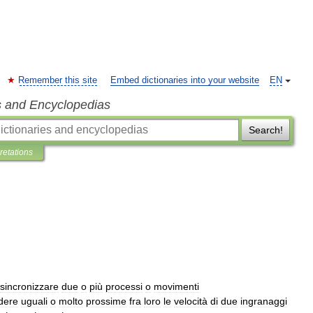
Remember this site
Embed dictionaries into your website
EN
s and Encyclopedias
Search!
pretations
sincronizzare
due
o
più
processi
o
movimenti
dere
uguali
o
molto
prossime
fra
loro
le
velocità
di
due
ingranaggi