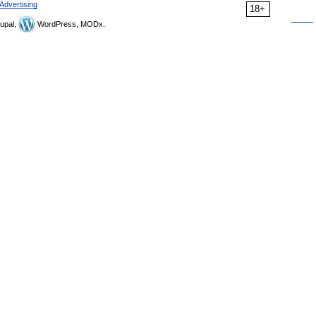
Advertising
18+
upal,
WordPress, MODx.