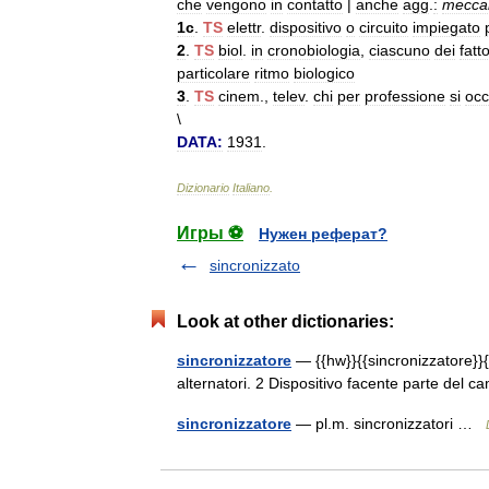
che
vengono
in
contatto
|
anche
agg
.
:
mecca
1c
.
TS
elettr
.
dispositivo
o
circuito
impiegato
2
.
TS
biol
.
in
cronobiologia
,
ciascuno
dei
fatto
particolare
ritmo
biologico
3
.
TS
cinem
.,
telev
.
chi
per
professione
si
oc
\
DATA:
1931
.
Dizionario
Italiano
.
Игры ⚽
Нужен реферат?
sincronizzato
Look at other dictionaries:
sincronizzatore
— {{hw}}{{sincronizzatore}}{
alternatori. 2 Dispositivo facente parte del c
sincronizzatore
— pl.m. sincronizzatori …